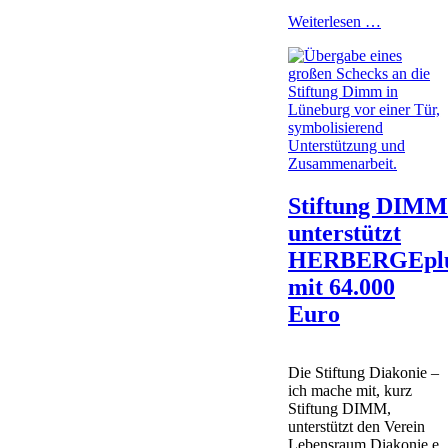
Internation
Weiterlesen …
Gedenkta
für
verstorben
Drogenge
Stiftung DIM
unterstützt
HERBERGEpl
mit 64.000
Euro
Die Stiftung Diakonie –
ich mache mit, kurz
Stiftung DIMM,
unterstützt den Verein
Lebensraum Diakonie e.