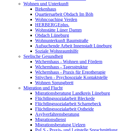
Wohnen und Unterkunft
Birkenhaus
Quartiersarbeit Obdach Im Böh
Wohncoaching Verden
HERBERGEplus.
Wohnstätte Lüner Damm
Obdach Lüneburg
Wohnunterkunft Baumstraße
Aufsuchende Arbeit Innenstadt Lüneburg
Soziale Wohnraumhilfe
Seelische Gesundheit
Wichernhaus - Wohnen und Fördern
Wichernhaus - Tagesstruktur
Wichernhaus - Praxis für Ergotherapie
Stövchen - Psychosoziale Kontaktstelle
Wohnen Sprungbrett
Migration und Flucht
Migrationsberatung Landkreis Lüneburg
Flüchtlingssozialarbeit Bleckede
Flüchtlingssozialarbeit Scharnebeck
Flüchtlingssozialarbeit Ostheide
Asylverfahrensberatung
Migrationsdienst
Migrationsberatung Uelzen
PuLS - Praxis- und Leitstelle Sprachmittlung