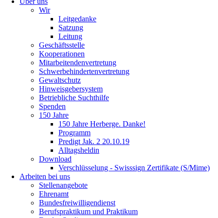
Über uns
Wir
Leitgedanke
Satzung
Leitung
Geschäftsstelle
Kooperationen
Mitarbeitendenvertretung
Schwerbehindertenvertretung
Gewaltschutz
Hinweisgebersystem
Betriebliche Suchthilfe
Spenden
150 Jahre
150 Jahre Herberge. Danke!
Programm
Predigt Jak. 2 20.10.19
Alltagsheldin
Download
Verschlüsselung - Swisssign Zertifikate (S/Mime)
Arbeiten bei uns
Stellenangebote
Ehrenamt
Bundesfreiwilligendienst
Berufspraktikum und Praktikum