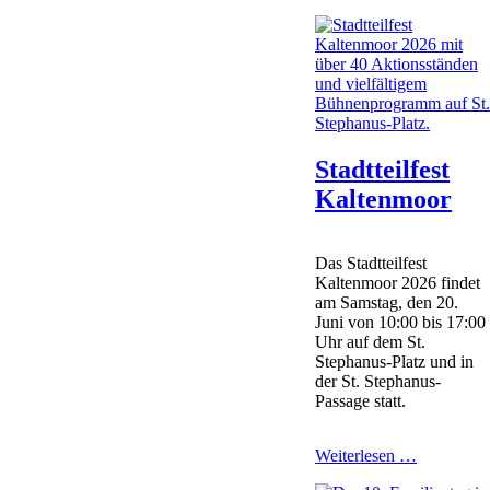
geben
Tipps
zur
Finanzier
von
Schulbeda
und
Ferienang
Stadtteilfest
Kaltenmoor
Das Stadtteilfest
Kaltenmoor 2026 findet
am Samstag, den 20.
Juni von 10:00 bis 17:00
Uhr auf dem St.
Stephanus-Platz und in
der St. Stephanus-
Passage statt.
Stadtteilfes
Weiterlesen …
Kaltenmoo