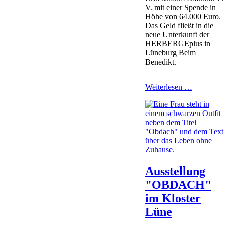
V. mit einer Spende in
Höhe von 64.000 Euro.
Das Geld fließt in die
neue Unterkunft der
HERBERGEplus in
Lüneburg Beim
Benedikt.
Stiftung
Weiterlesen …
DIMM
unterstützt
HERBERG
mit
64.000
Euro
Ausstellung
"OBDACH"
im Kloster
Lüne