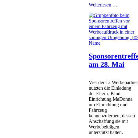
Einweihun
Weiterlesen …
des
Neubaus
Sponsorentreff
am 28. Mai
Vier der 12 Werbepartne
nutzten die Einladung
der Eltern- Kind –
Einrichtung MaDonna
um Einrichtung und
Fahrzeug
kennenzulernen, dessen
Anschaffung sie mit
Werbebeiträgen
unterstützt hatten.