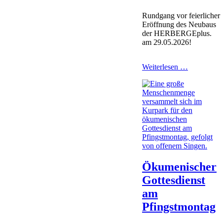
Rundgang vor feierlicher
Eröffnung des Neubaus
der HERBERGEplus.
am 29.05.2026!
Neubau
Weiterlesen …
HERBERG
-
Rundgang
zur
Fertigstell
Ökumenischer
Gottesdienst
am
Pfingstmontag