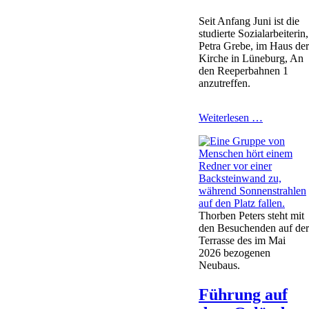
Seit Anfang Juni ist die
studierte Sozialarbeiterin,
Petra Grebe, im Haus de
Kirche in Lüneburg, An
den Reeperbahnen 1
anzutreffen.
Petra
Weiterlesen …
Grebe
-
Eine
für
alle
Thorben Peters steht mit
den Besuchenden auf de
Terrasse des im Mai
2026 bezogenen
Neubaus.
Führung auf