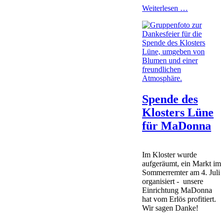
Positionsp
Weiterlesen …
zur
Social-
Media-
Nutzung
Spende des
Klosters Lüne
für MaDonna
Im Kloster wurde
aufgeräumt, ein Markt i
Sommerremter am 4. Juli
organisiert - unsere
Einrichtung MaDonna
hat vom Erlös profitiert.
Wir sagen Danke!