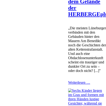
dem Gelände
der
HERBERGEpl
„Die meisten Lüneburge
verbinden mit den
Gebäuden hinter den
Mauern Am Benedikt
noch die Geschichten de
alten Kettenstrafanstalt.
Und auch eine
Obdachlosenunterkunft
scheint ein trauriger und
dunkler Ort zu sein –
oder doch nicht? [...]"
Führung
Weiterlesen …
auf
dem
Gelände
der
HERBERG