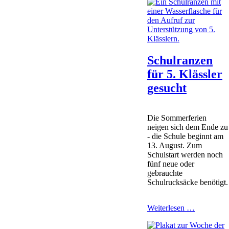
Diakonie
in
Lüneburg
Schulranzen
für 5. Klässler
gesucht
Die Sommerferien
neigen sich dem Ende zu
- die Schule beginnt am
13. August. Zum
Schulstart werden noch
fünf neue oder
gebrauchte
Schulrucksäcke benötigt.
Schulranz
Weiterlesen …
für
5.