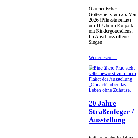
Ökumenischer
Gottesdienst am 25. Mai
2026 (Pfingstmontag)
um 11 Uhr im Kurpark
mit Kindergottesdienst.
Im Anschluss offenes
Singen!
Ökumenis
Weiterlesen …
Gottesdien
am
Pfingstmo
20 Jahre
Straßenfeger /
Ausstellung
Seit nunmehr 20 Jahren