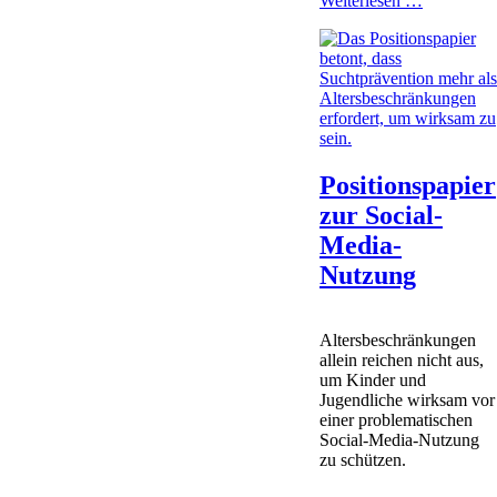
Weiterlesen …
der
Diakonie
in
Uelzen
2026
Positionspapier
zur Social-
Media-
Nutzung
Altersbeschränkungen
allein reichen nicht aus,
um Kinder und
Jugendliche wirksam vor
einer problematischen
Social-Media-Nutzung
zu schützen.