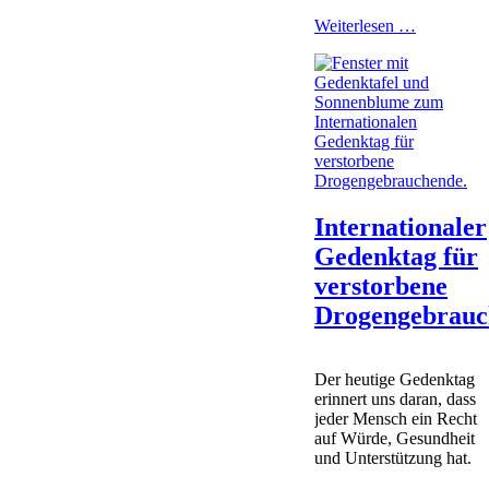
Spende
Weiterlesen …
des
Klosters
Lüne
für
MaDonna
Internationaler
Gedenktag für
verstorbene
Drogengebrauc
Der heutige Gedenktag
erinnert uns daran, dass
jeder Mensch ein Recht
auf Würde, Gesundheit
und Unterstützung hat.