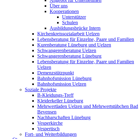
Angebot für Unternehmen
Über uns
Kooperationen
Unterstützer
Schulen
Ausbildungsbrücke Intern
Kirchenkreissozialarbeit Uelzen
Lebensberatung für Einzelne, Paare und Familien
Kurenberatung Lüneburg und Uelzen
Schwangerenberatung Uelzen
Schwangerenberatung Lüneburg
Lebensberatung für Einzelne, Paare und Familien
Uelzen
Demenzstützpunkt
Bahnhofsmission Lüneburg
Bahnhofsmission Uelzen
Soziale Projekte
B-Kleidungs-Treff
Kleiderkeller Lüneburg
Mehrwertladen Uelzen und Mehrwertstübchen Bad
Bevensen
Nachbarschaften Lüneburg
Vesperkirche
Vespertisch
Fort- und Weiterbildungen