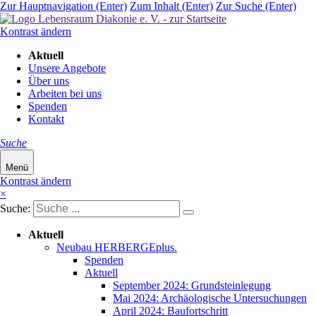
Zur Hauptnavigation (Enter)
Zum Inhalt (Enter)
Zur Suche (Enter)
Kontrast ändern
Navigation
Aktuell
überspringen
Unsere Angebote
Über uns
Arbeiten bei uns
Spenden
Kontakt
Suche
Menü
Kontrast ändern
×
Suche:
Navigation
Aktuell
überspringen
Neubau HERBERGEplus.
Spenden
Aktuell
September 2024: Grundsteinlegung
Mai 2024: Archäologische Untersuchungen
April 2024: Baufortschritt