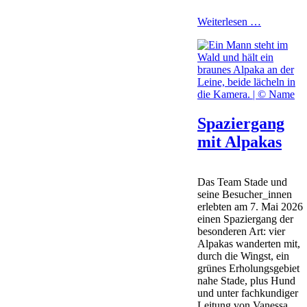
Sponsorent
Weiterlesen …
am
28.
Mai
Spaziergang
mit Alpakas
Das Team Stade und
seine Besucher_innen
erlebten am 7. Mai 2026
einen Spaziergang der
besonderen Art: vier
Alpakas wanderten mit,
durch die Wingst, ein
grünes Erholungsgebiet
nahe Stade, plus Hund
und unter fachkundiger
Leitung von Vanessa