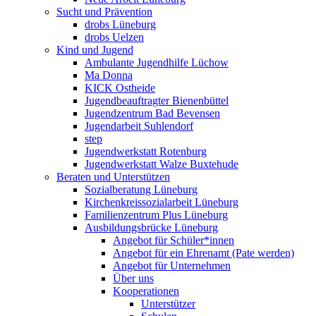
Sucht und Prävention
drobs Lüneburg
drobs Uelzen
Kind und Jugend
Ambulante Jugendhilfe Lüchow
Ma Donna
KICK Ostheide
Jugendbeauftragter Bienenbüttel
Jugendzentrum Bad Bevensen
Jugendarbeit Suhlendorf
step
Jugendwerkstatt Rotenburg
Jugendwerkstatt Walze Buxtehude
Beraten und Unterstützen
Sozialberatung Lüneburg
Kirchenkreissozialarbeit Lüneburg
Familienzentrum Plus Lüneburg
Ausbildungsbrücke Lüneburg
Angebot für Schüler*innen
Angebot für ein Ehrenamt (Pate werden)
Angebot für Unternehmen
Über uns
Kooperationen
Unterstützer