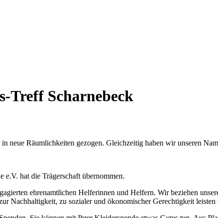
s-Treff Scharnebeck
r in neue Räumlichkeiten gezogen. Gleichzeitig haben wir unseren Nam
 e.V. hat die Trägerschaft übernommen.
gagierten ehrenamtlichen Helferinnen und Helfern. Wir beziehen unser
zur Nachhaltigkeit, zu sozialer und ökonomischer Gerechtigkeit leisten
 Spenden. Sie können mit Ihrer Kleiderspende etwas Gutes tun. Aus Plat