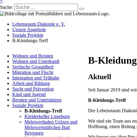
×
Suche:
Lebensraum Diakonie e. V.
Unsere Angebote
Soziale Projekte
B-Kleidungs-Treff
Navigation
Wohnen und Beraten
überspringen
B-Kleidung
Wohnen und Unterkunft
Seelische Gesundheit
Migration und Flucht
Aktuell
Integration und Teilhabe
Arbeit und Bildung
Sucht und Prävention
Seit Januar 2019 sind wi
Kind und Jugend
Beraten und Unterstützen
B-Kleidungs-Treff
Soziale Projekte
Der Lebensraum Diakonie
B-Kleidungs-Treff
Kleiderkeller Lüneburg
Wir sind ein Team aus en
Mehrwertladen Uelzen und
Hoffnung, einen Beitrag 
Mehrwertstübchen Bad
Bevensen
Wir freuen uns über Ihre