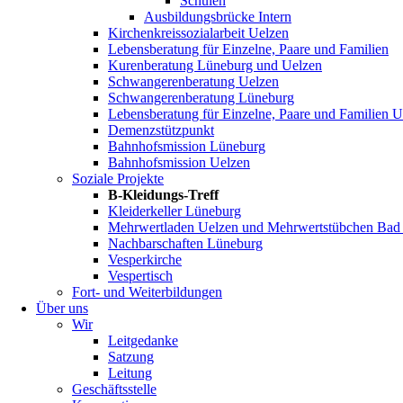
Schulen
Ausbildungsbrücke Intern
Kirchenkreissozialarbeit Uelzen
Lebensberatung für Einzelne, Paare und Familien
Kurenberatung Lüneburg und Uelzen
Schwangerenberatung Uelzen
Schwangerenberatung Lüneburg
Lebensberatung für Einzelne, Paare und Familien U
Demenzstützpunkt
Bahnhofsmission Lüneburg
Bahnhofsmission Uelzen
Soziale Projekte
B-Kleidungs-Treff
Kleiderkeller Lüneburg
Mehrwertladen Uelzen und Mehrwertstübchen Bad
Nachbarschaften Lüneburg
Vesperkirche
Vespertisch
Fort- und Weiterbildungen
Über uns
Wir
Leitgedanke
Satzung
Leitung
Geschäftsstelle