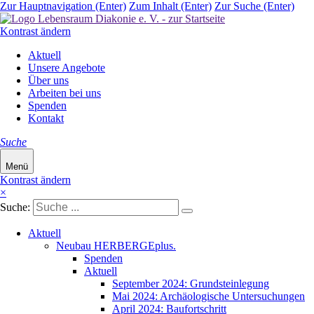
Zur Hauptnavigation (Enter)
Zum Inhalt (Enter)
Zur Suche (Enter)
Kontrast ändern
Navigation
Aktuell
überspringen
Unsere Angebote
Über uns
Arbeiten bei uns
Spenden
Kontakt
Suche
Menü
Kontrast ändern
×
Suche:
Navigation
Aktuell
überspringen
Neubau HERBERGEplus.
Spenden
Aktuell
September 2024: Grundsteinlegung
Mai 2024: Archäologische Untersuchungen
April 2024: Baufortschritt