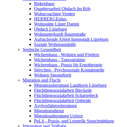
Birkenhaus
Quartiersarbeit Obdach Im Böh
Wohncoaching Verden
HERBERGEplus.
Wohnstätte Lüner Damm
Obdach Lüneburg
Wohnunterkunft Baumstraße
Aufsuchende Arbeit Innenstadt Lüneburg
Soziale Wohnraumhilfe
Seelische Gesundheit
Wichernhaus - Wohnen und Fördern
Wichernhaus - Tagesstruktur
Wichernhaus - Praxis für Ergotherapie
Stövchen - Psychosoziale Kontaktstelle
Wohnen Sprungbrett
Migration und Flucht
Migrationsberatung Landkreis Lüneburg
Flüchtlingssozialarbeit Bleckede
Flüchtlingssozialarbeit Scharnebeck
Flüchtlingssozialarbeit Ostheide
Asylverfahrensberatung
Migrationsdienst
Migrationsberatung Uelzen
PuLS - Praxis- und Leitstelle Sprachmittlung
Integration und Teilhabe