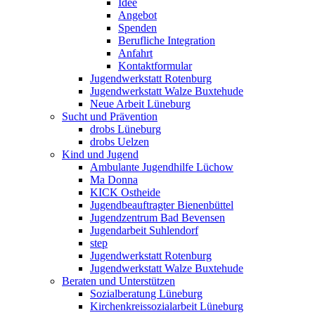
Idee
Angebot
Spenden
Berufliche Integration
Anfahrt
Kontaktformular
Jugendwerkstatt Rotenburg
Jugendwerkstatt Walze Buxtehude
Neue Arbeit Lüneburg
Sucht und Prävention
drobs Lüneburg
drobs Uelzen
Kind und Jugend
Ambulante Jugendhilfe Lüchow
Ma Donna
KICK Ostheide
Jugendbeauftragter Bienenbüttel
Jugendzentrum Bad Bevensen
Jugendarbeit Suhlendorf
step
Jugendwerkstatt Rotenburg
Jugendwerkstatt Walze Buxtehude
Beraten und Unterstützen
Sozialberatung Lüneburg
Kirchenkreissozialarbeit Lüneburg