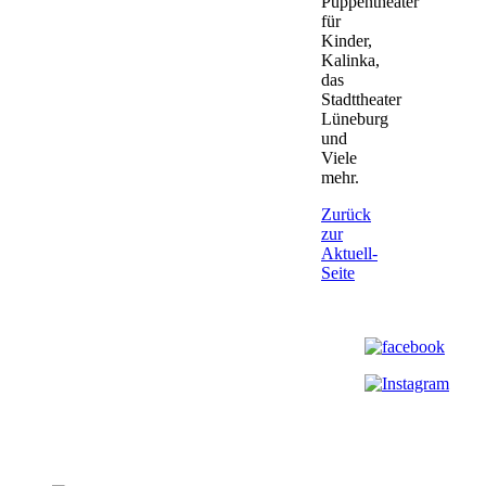
Puppentheater
für
Kinder,
Kalinka,
das
Stadttheater
Lüneburg
und
Viele
mehr.
Zurück
zur
Aktuell-
Seite