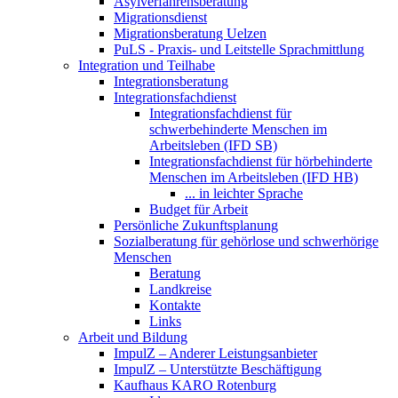
Asylverfahrensberatung
Migrationsdienst
Migrationsberatung Uelzen
PuLS - Praxis- und Leitstelle Sprachmittlung
Integration und Teilhabe
Integrationsberatung
Integrationsfachdienst
Integrationsfachdienst für
schwerbehinderte Menschen im
Arbeitsleben (IFD SB)
Integrationsfachdienst für hörbehinderte
Menschen im Arbeitsleben (IFD HB)
... in leichter Sprache
Budget für Arbeit
Persönliche Zukunftsplanung
Sozialberatung für gehörlose und schwerhörige
Menschen
Beratung
Landkreise
Kontakte
Links
Arbeit und Bildung
ImpulZ – Anderer Leistungsanbieter
ImpulZ – Unterstützte Beschäftigung
Kaufhaus KARO Rotenburg