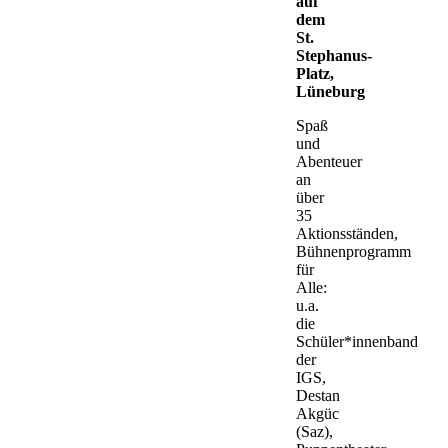
auf
dem
St.
Stephanus-
Platz,
Lüneburg
Spaß
und
Abenteuer
an
über
35
Aktionsständen,
Bühnenprogramm
für
Alle:
u.a.
die
Schüler*innenband
der
IGS,
Destan
Akgüc
(Saz),