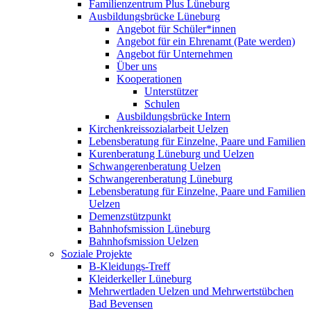
Familienzentrum Plus Lüneburg
Ausbildungsbrücke Lüneburg
Angebot für Schüler*innen
Angebot für ein Ehrenamt (Pate werden)
Angebot für Unternehmen
Über uns
Kooperationen
Unterstützer
Schulen
Ausbildungsbrücke Intern
Kirchenkreissozialarbeit Uelzen
Lebensberatung für Einzelne, Paare und Familien
Kurenberatung Lüneburg und Uelzen
Schwangerenberatung Uelzen
Schwangerenberatung Lüneburg
Lebensberatung für Einzelne, Paare und Familien
Uelzen
Demenzstützpunkt
Bahnhofsmission Lüneburg
Bahnhofsmission Uelzen
Soziale Projekte
B-Kleidungs-Treff
Kleiderkeller Lüneburg
Mehrwertladen Uelzen und Mehrwertstübchen
Bad Bevensen