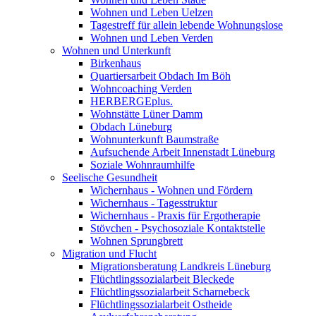
Wohnen und Leben Uelzen
Tagestreff für allein lebende Wohnungslose
Wohnen und Leben Verden
Wohnen und Unterkunft
Birkenhaus
Quartiersarbeit Obdach Im Böh
Wohncoaching Verden
HERBERGEplus.
Wohnstätte Lüner Damm
Obdach Lüneburg
Wohnunterkunft Baumstraße
Aufsuchende Arbeit Innenstadt Lüneburg
Soziale Wohnraumhilfe
Seelische Gesundheit
Wichernhaus - Wohnen und Fördern
Wichernhaus - Tagesstruktur
Wichernhaus - Praxis für Ergotherapie
Stövchen - Psychosoziale Kontaktstelle
Wohnen Sprungbrett
Migration und Flucht
Migrationsberatung Landkreis Lüneburg
Flüchtlingssozialarbeit Bleckede
Flüchtlingssozialarbeit Scharnebeck
Flüchtlingssozialarbeit Ostheide