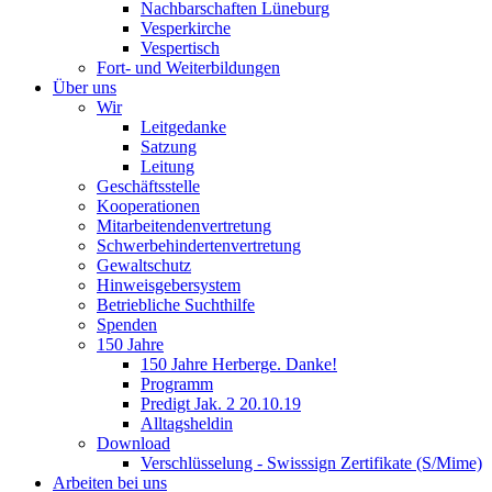
Nachbarschaften Lüneburg
Vesperkirche
Vespertisch
Fort- und Weiterbildungen
Über uns
Wir
Leitgedanke
Satzung
Leitung
Geschäftsstelle
Kooperationen
Mitarbeitendenvertretung
Schwerbehindertenvertretung
Gewaltschutz
Hinweisgebersystem
Betriebliche Suchthilfe
Spenden
150 Jahre
150 Jahre Herberge. Danke!
Programm
Predigt Jak. 2 20.10.19
Alltagsheldin
Download
Verschlüsselung - Swisssign Zertifikate (S/Mime)
Arbeiten bei uns