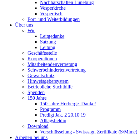
Nachbarschaften Lüneburg
Vesperkirche
Vespertisch
Fort- und Weiterbildungen
Über uns
Wir
Leitgedanke
Satzung
Leitung
Geschäftsstelle
Kooperationen
Mitarbeitendenvertretung
Schwerbehindertenvertretung
Gewaltschutz
Hinweisgebersystem
Betriebliche Suchthilfe
Spenden
150 Jahre
150 Jahre Herberge. Danke!
Programm
Predigt Jak. 2 20.10.19
Alltagsheldin
Download
Verschlüsselung - Swisssign Zertifikate (S/Mime)
Arbeiten bei uns