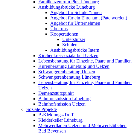
Familienzentrum Plus Lüneburg
Ausbildungsbrücke Lüneburg
Angebot für Schüler*innen
Angebot für ein Ehrenamt (Pate werden)
Angebot für Unternehmen
Über uns
Kooperationen
Unterstützer
Schulen
Ausbildungsbrücke Intern
Kirchenkreissozialarbeit Uelzen
Lebensberatung für Einzelne, Paare und Familien
Kurenberatung Lüneburg und Uelzen
Schwangerenberatung Uelzen
Schwangerenberatung Lüneburg
Lebensberatung für Einzelne, Paare und Familien
Uelzen
Demenzstützpunkt
Bahnhofsmission Lüneburg
Bahnhofsmission Uelzen
Soziale Projekte
B-Kleidungs-Treff
Kleiderkeller Lüneburg
Mehrwertladen Uelzen und Mehrwertstübchen
Bad Bevensen