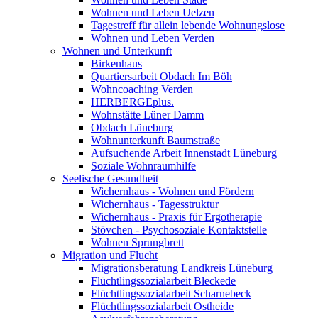
Wohnen und Leben Uelzen
Tagestreff für allein lebende Wohnungslose
Wohnen und Leben Verden
Wohnen und Unterkunft
Birkenhaus
Quartiersarbeit Obdach Im Böh
Wohncoaching Verden
HERBERGEplus.
Wohnstätte Lüner Damm
Obdach Lüneburg
Wohnunterkunft Baumstraße
Aufsuchende Arbeit Innenstadt Lüneburg
Soziale Wohnraumhilfe
Seelische Gesundheit
Wichernhaus - Wohnen und Fördern
Wichernhaus - Tagesstruktur
Wichernhaus - Praxis für Ergotherapie
Stövchen - Psychosoziale Kontaktstelle
Wohnen Sprungbrett
Migration und Flucht
Migrationsberatung Landkreis Lüneburg
Flüchtlingssozialarbeit Bleckede
Flüchtlingssozialarbeit Scharnebeck
Flüchtlingssozialarbeit Ostheide