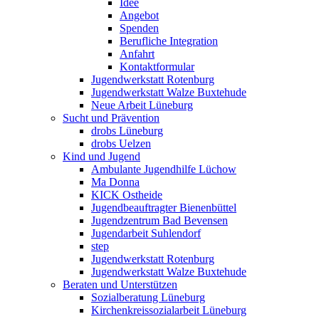
Idee
Angebot
Spenden
Berufliche Integration
Anfahrt
Kontaktformular
Jugendwerkstatt Rotenburg
Jugendwerkstatt Walze Buxtehude
Neue Arbeit Lüneburg
Sucht und Prävention
drobs Lüneburg
drobs Uelzen
Kind und Jugend
Ambulante Jugendhilfe Lüchow
Ma Donna
KICK Ostheide
Jugendbeauftragter Bienenbüttel
Jugendzentrum Bad Bevensen
Jugendarbeit Suhlendorf
step
Jugendwerkstatt Rotenburg
Jugendwerkstatt Walze Buxtehude
Beraten und Unterstützen
Sozialberatung Lüneburg
Kirchenkreissozialarbeit Lüneburg