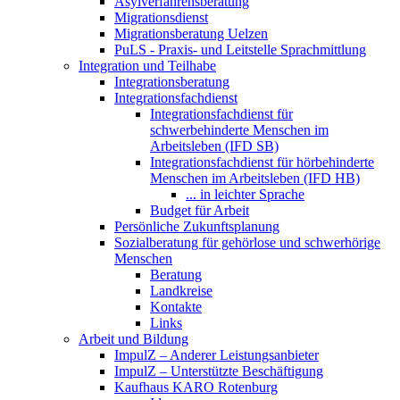
Asylverfahrensberatung
Migrationsdienst
Migrationsberatung Uelzen
PuLS - Praxis- und Leitstelle Sprachmittlung
Integration und Teilhabe
Integrationsberatung
Integrationsfachdienst
Integrationsfachdienst für
schwerbehinderte Menschen im
Arbeitsleben (IFD SB)
Integrationsfachdienst für hörbehinderte
Menschen im Arbeitsleben (IFD HB)
... in leichter Sprache
Budget für Arbeit
Persönliche Zukunftsplanung
Sozialberatung für gehörlose und schwerhörige
Menschen
Beratung
Landkreise
Kontakte
Links
Arbeit und Bildung
ImpulZ – Anderer Leistungsanbieter
ImpulZ – Unterstützte Beschäftigung
Kaufhaus KARO Rotenburg