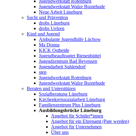
Jugendwerkstatt Rotenburg
Jugendwerkstatt Walze Buxtehude
Neue Arbeit Lüneburg
Sucht und Prävention
drobs Lüneburg
drobs Uelzen
Kind und Jugend
Ambulante Jugendhilfe Lüchow
Ma Donna
KICK Ostheide
Jugendbeauftragter Bienenbüttel
Jugendzentrum Bad Bevensen
Jugendarbeit Suhlendorf
step
Jugendwerkstatt Rotenburg
Jugendwerkstatt Walze Buxtehude
Beraten und Unterstützen
Sozialberatung Lüneburg
Kirchenkreissozialarbeit Lüneburg
Familienzentrum Plus Lüneburg
Ausbildungsbrücke Lüneburg
Angebot für Schüler*innen
Angebot für ein Ehrenamt (Pate werden)
Angebot für Unternehmen
Über uns