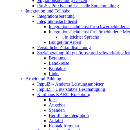
Migrationsberatung Uelzen
PuLS - Praxis- und Leitstelle Sprachmittlung
Integration und Teilhabe
Integrationsberatung
Integrationsfachdienst
Integrationsfachdienst für schwerbehindert
Integrationsfachdienst für hörbehinderte M
... in leichter Sprache
Budget für Arbeit
Persönliche Zukunftsplanung
Sozialberatung für gehörlose und schwerhörige M
Beratung
Landkreise
Kontakte
Links
Arbeit und Bildung
ImpulZ – Anderer Leistungsanbieter
ImpulZ – Unterstützte Beschäftigung
Kaufhaus KARO Rotenburg
Idee
Angebot
Spenden
Berufliche Integration
Anfahrt
Kontaktformular