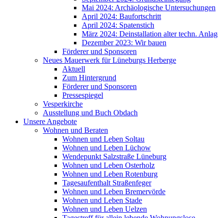
Mai 2024: Archäologische Untersuchungen
April 2024: Baufortschritt
April 2024: Spatenstich
März 2024: Deinstallation alter techn. Anla
Dezember 2023: Wir bauen
Förderer und Sponsoren
Neues Mauerwerk für Lüneburgs Herberge
Aktuell
Zum Hintergrund
Förderer und Sponsoren
Pressespiegel
Vesperkirche
Ausstellung und Buch Obdach
Unsere Angebote
Wohnen und Beraten
Wohnen und Leben Soltau
Wohnen und Leben Lüchow
Wendepunkt Salzstraße Lüneburg
Wohnen und Leben Osterholz
Wohnen und Leben Rotenburg
Tagesaufenthalt Straßenfeger
Wohnen und Leben Bremervörde
Wohnen und Leben Stade
Wohnen und Leben Uelzen
Tagestreff für allein lebende Wohnungslose