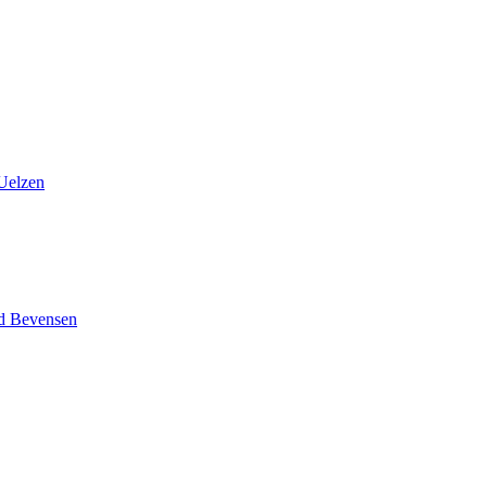
 Uelzen
d Bevensen