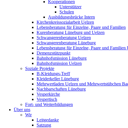
Kooperationen
Unterstützer
Schulen
Ausbildungsbrücke Intern
Kirchenkreissozialarbeit Uelzen
Lebensberatung für Einzelne, Paare und Familien
Kurenberatung Lüneburg und Uelzen
Schwangerenberatung Uelzen
Schwangerenberatung Lüneburg
Lebensberatung für Einzelne, Paare und Familien
Demenzstützpunkt
Bahnhofsmission Lüneburg
Bahnhofsmission Uelzen
Soziale Projekte
B-Kleidungs-Treff
Kleiderkeller Lüneburg
Mehrwertladen Uelzen und Mehrwertstübchen Ba
Nachbarschaften Lüneburg
Vesperkirche
Vespertisch
Fort- und Weiterbildungen
Über uns
Wir
Leitgedanke
Satzung