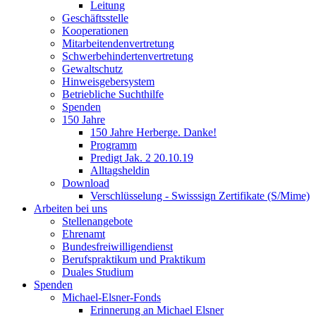
Leitung
Geschäftsstelle
Kooperationen
Mitarbeitendenvertretung
Schwerbehindertenvertretung
Gewaltschutz
Hinweisgebersystem
Betriebliche Suchthilfe
Spenden
150 Jahre
150 Jahre Herberge. Danke!
Programm
Predigt Jak. 2 20.10.19
Alltagsheldin
Download
Verschlüsselung - Swisssign Zertifikate (S/Mime)
Arbeiten bei uns
Stellenangebote
Ehrenamt
Bundesfreiwilligendienst
Berufspraktikum und Praktikum
Duales Studium
Spenden
Michael-Elsner-Fonds
Erinnerung an Michael Elsner