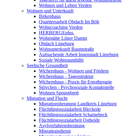
Wohnen und Leben Verden
Wohnen und Unterkunft
Birkenhaus
Quartiersarbeit Obdach Im Böh
Wohncoaching Verden
HERBERGEplus.
Wohnstätte Lüner Damm
Obdach Lüneburg
Wohnunterkunft Baumstraße
Aufsuchende Arbeit Innenstadt Lüneburg
Soziale Wohnraumhilfe
Seelische Gesundheit
Wichernhaus - Wohnen und Fördern
Wichernhaus - Tagesstruktur
Wichernhaus - Praxis für Ergotherapie
Stövchen - Psychosoziale Kontaktstelle
Wohnen Sprungbrett
Migration und Flucht
Migrationsberatung Landkreis Lüneburg
Flüchtlingssozialarbeit Bleckede
Flüchtlingssozialarbeit Scharnebeck
Flüchtlingssozialarbeit Ostheide
Asylverfahrensberatung
Migrationsdienst