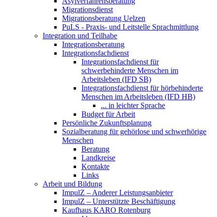
Asylverfahrensberatung
Migrationsdienst
Migrationsberatung Uelzen
PuLS - Praxis- und Leitstelle Sprachmittlung
Integration und Teilhabe
Integrationsberatung
Integrationsfachdienst
Integrationsfachdienst für
schwerbehinderte Menschen im
Arbeitsleben (IFD SB)
Integrationsfachdienst für hörbehinderte
Menschen im Arbeitsleben (IFD HB)
... in leichter Sprache
Budget für Arbeit
Persönliche Zukunftsplanung
Sozialberatung für gehörlose und schwerhörige
Menschen
Beratung
Landkreise
Kontakte
Links
Arbeit und Bildung
ImpulZ – Anderer Leistungsanbieter
ImpulZ – Unterstützte Beschäftigung
Kaufhaus KARO Rotenburg