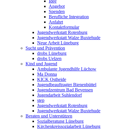
Idee
Angebot
Spenden
Berufliche Integration
Anfahrt
Kontaktformular
Jugendwerkstatt Rotenburg
Jugendwerkstatt Walze Buxtehude
Neue Arbeit Lüneburg
Sucht und Prävention
drobs Lüneburg
drobs Uelzen
Kind und Jugend
Ambulante Jugendhilfe Lüchow
Ma Donna
KICK Ostheide
Jugendbeauftragter Bienenbüttel
Jugendzentrum Bad Bevensen
Jugendarbeit Suhlendorf
step
Jugendwerkstatt Rotenburg
Jugendwerkstatt Walze Buxtehude
Beraten und Unterstützen
Sozialberatung Lüneburg
Kirchenkreissozialarbeit Lüneburg