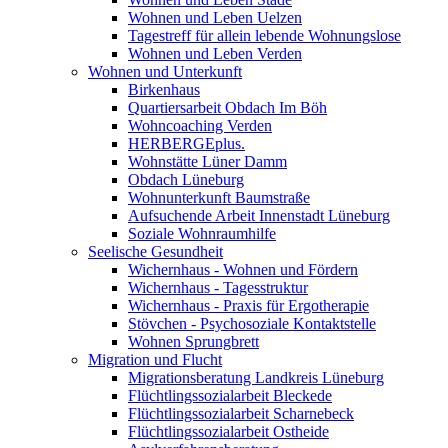
Wohnen und Leben Uelzen
Tagestreff für allein lebende Wohnungslose
Wohnen und Leben Verden
Wohnen und Unterkunft
Birkenhaus
Quartiersarbeit Obdach Im Böh
Wohncoaching Verden
HERBERGEplus.
Wohnstätte Lüner Damm
Obdach Lüneburg
Wohnunterkunft Baumstraße
Aufsuchende Arbeit Innenstadt Lüneburg
Soziale Wohnraumhilfe
Seelische Gesundheit
Wichernhaus - Wohnen und Fördern
Wichernhaus - Tagesstruktur
Wichernhaus - Praxis für Ergotherapie
Stövchen - Psychosoziale Kontaktstelle
Wohnen Sprungbrett
Migration und Flucht
Migrationsberatung Landkreis Lüneburg
Flüchtlingssozialarbeit Bleckede
Flüchtlingssozialarbeit Scharnebeck
Flüchtlingssozialarbeit Ostheide