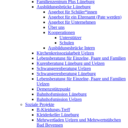
Familienzentrum Plus Lüneburg
Ausbildungsbrücke Lüneburg
Angebot für Schüler*innen
Angebot für ein Ehrenamt (Pate werden)
Angebot für Unternehmen
Über uns
Kooperationen
Unterstützer
Schulen
Ausbildungsbrücke Intern
Kirchenkreissozialarbeit Uelzen
Lebensberatung für Einzelne, Paare und Familien
Kurenberatung Lüneburg und Uelzen
Schwangerenberatung Uelzen
Schwangerenberatung Lüneburg
Lebensberatung für Einzelne, Paare und Familien
Uelzen
Demenzstützpunkt
Bahnhofsmission Lüneburg
Bahnhofsmission Uelzen
Soziale Projekte
B-Kleidungs-Treff
Kleiderkeller Lüneburg
Mehrwertladen Uelzen und Mehrwertstübchen
Bad Bevensen