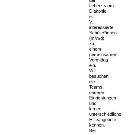
der
Lebensraum
Diakonie
e.
V.
interessierte
Schüler*innen
(m/w/d)
zu
einem
gemeinsamen
Vormittag
ein.
Wir
besuchen
die
Teams
unserer
Einrichtungen
und
lernen
unterschiedliche
Hilfeangebote
kennen.
Bei