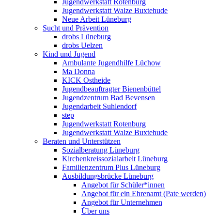
Jugendwerkstatt Rotenburg
Jugendwerkstatt Walze Buxtehude
Neue Arbeit Lüneburg
Sucht und Prävention
drobs Lüneburg
drobs Uelzen
Kind und Jugend
Ambulante Jugendhilfe Lüchow
Ma Donna
KICK Ostheide
Jugendbeauftragter Bienenbüttel
Jugendzentrum Bad Bevensen
Jugendarbeit Suhlendorf
step
Jugendwerkstatt Rotenburg
Jugendwerkstatt Walze Buxtehude
Beraten und Unterstützen
Sozialberatung Lüneburg
Kirchenkreissozialarbeit Lüneburg
Familienzentrum Plus Lüneburg
Ausbildungsbrücke Lüneburg
Angebot für Schüler*innen
Angebot für ein Ehrenamt (Pate werden)
Angebot für Unternehmen
Über uns