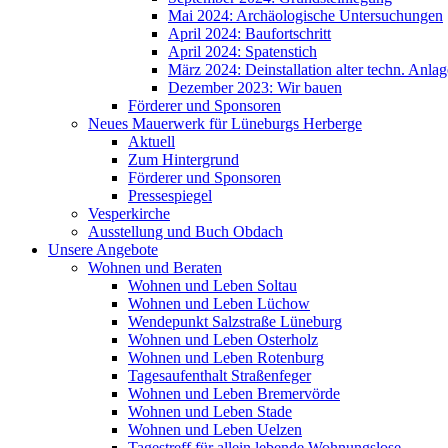
Mai 2024: Archäologische Untersuchungen
April 2024: Baufortschritt
April 2024: Spatenstich
März 2024: Deinstallation alter techn. Anla
Dezember 2023: Wir bauen
Förderer und Sponsoren
Neues Mauerwerk für Lüneburgs Herberge
Aktuell
Zum Hintergrund
Förderer und Sponsoren
Pressespiegel
Vesperkirche
Ausstellung und Buch Obdach
Unsere Angebote
Wohnen und Beraten
Wohnen und Leben Soltau
Wohnen und Leben Lüchow
Wendepunkt Salzstraße Lüneburg
Wohnen und Leben Osterholz
Wohnen und Leben Rotenburg
Tagesaufenthalt Straßenfeger
Wohnen und Leben Bremervörde
Wohnen und Leben Stade
Wohnen und Leben Uelzen
Tagestreff für allein lebende Wohnungslose