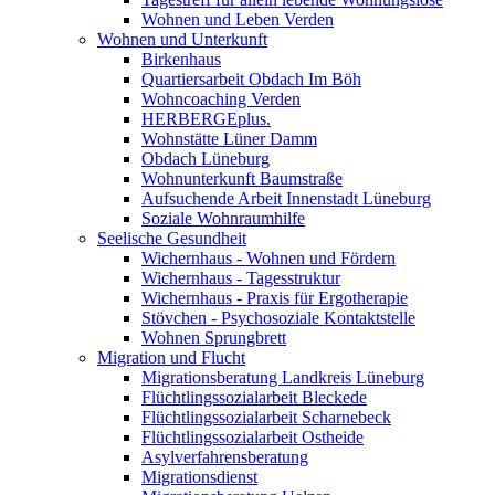
Wohnen und Leben Verden
Wohnen und Unterkunft
Birkenhaus
Quartiersarbeit Obdach Im Böh
Wohncoaching Verden
HERBERGEplus.
Wohnstätte Lüner Damm
Obdach Lüneburg
Wohnunterkunft Baumstraße
Aufsuchende Arbeit Innenstadt Lüneburg
Soziale Wohnraumhilfe
Seelische Gesundheit
Wichernhaus - Wohnen und Fördern
Wichernhaus - Tagesstruktur
Wichernhaus - Praxis für Ergotherapie
Stövchen - Psychosoziale Kontaktstelle
Wohnen Sprungbrett
Migration und Flucht
Migrationsberatung Landkreis Lüneburg
Flüchtlingssozialarbeit Bleckede
Flüchtlingssozialarbeit Scharnebeck
Flüchtlingssozialarbeit Ostheide
Asylverfahrensberatung
Migrationsdienst