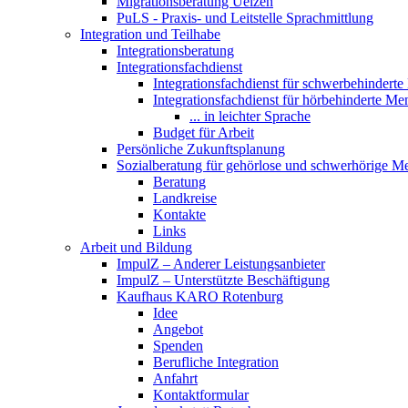
Migrationsberatung Uelzen
PuLS - Praxis- und Leitstelle Sprachmittlung
Integration und Teilhabe
Integrationsberatung
Integrationsfachdienst
Integrationsfachdienst für schwerbehindert
Integrationsfachdienst für hörbehinderte M
... in leichter Sprache
Budget für Arbeit
Persönliche Zukunftsplanung
Sozialberatung für gehörlose und schwerhörige M
Beratung
Landkreise
Kontakte
Links
Arbeit und Bildung
ImpulZ – Anderer Leistungsanbieter
ImpulZ – Unterstützte Beschäftigung
Kaufhaus KARO Rotenburg
Idee
Angebot
Spenden
Berufliche Integration
Anfahrt
Kontaktformular