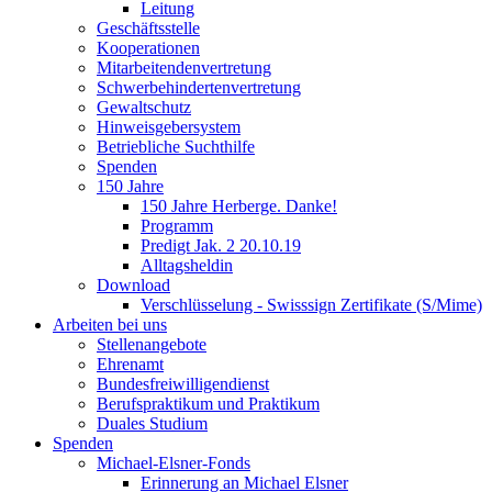
Leitung
Geschäftsstelle
Kooperationen
Mitarbeitendenvertretung
Schwerbehindertenvertretung
Gewaltschutz
Hinweisgebersystem
Betriebliche Suchthilfe
Spenden
150 Jahre
150 Jahre Herberge. Danke!
Programm
Predigt Jak. 2 20.10.19
Alltagsheldin
Download
Verschlüsselung - Swisssign Zertifikate (S/Mime)
Arbeiten bei uns
Stellenangebote
Ehrenamt
Bundesfreiwilligendienst
Berufspraktikum und Praktikum
Duales Studium
Spenden
Michael-Elsner-Fonds
Erinnerung an Michael Elsner