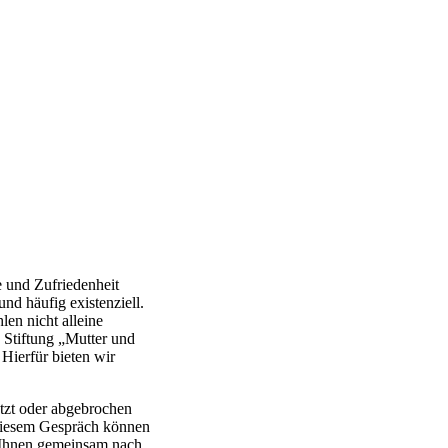
 und Zufriedenheit
nd häufig existenziell.
len nicht alleine
 Stiftung „Mutter und
Hierfür bieten wir
etzt oder abgebrochen
 diesem Gespräch können
t Ihnen gemeinsam nach