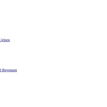
 Uelzen
d Bevensen