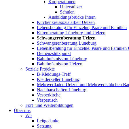
Kooperationen
Unterstützer
Schulen
Ausbildungsbrücke Intern
Kirchenkreissozialarbeit Uelzen
Lebensberatung für Einzelne, Paare und Familien
Kurenberatung Lüneburg und Uelzen
Schwangerenberatung Uelzen
Schwangerenberatung Lüneburg
Lebensberatung für Einzelne, Paare und Familien
Demenzstützpunkt
Bahnhofsmission Lüneburg
Bahnhofsmission Uelzen
Soziale Projekte
B-Kleidungs-Treff
Kleiderkeller Lüneburg
Mehrwertladen Uelzen und Mehrwertstübchen Ba
Nachbarschaften Lüneburg
Vesperkirche
Vespertisch
Fort- und Weiterbildungen
Über uns
Wir
Leitgedanke
Satzung