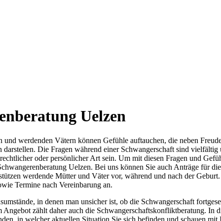
enberatung Uelzen
 und werdenden Vätern können Gefühle auftauchen, die neben Freude
darstellen. Die Fragen während einer Schwangerschaft sind vielfältig u
 rechtlicher oder persönlicher Art sein. Um mit diesen Fragen und Gefüh
 Schwangerenberatung Uelzen. Bei uns können Sie auch Anträge für die
rstützen werdende Mütter und Väter vor, während und nach der Geburt. 
owie Termine nach Vereinbarung an.
sumstände, in denen man unsicher ist, ob die Schwangerschaft fortges
m Angebot zählt daher auch die Schwangerschaftskonfliktberatung. In
nden, in welcher aktuellen Situation Sie sich befinden und schauen mi