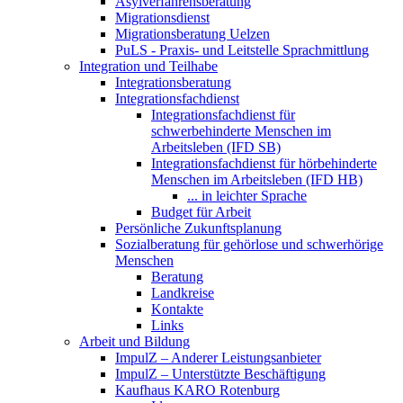
Asylverfahrensberatung
Migrationsdienst
Migrationsberatung Uelzen
PuLS - Praxis- und Leitstelle Sprachmittlung
Integration und Teilhabe
Integrationsberatung
Integrationsfachdienst
Integrationsfachdienst für
schwerbehinderte Menschen im
Arbeitsleben (IFD SB)
Integrationsfachdienst für hörbehinderte
Menschen im Arbeitsleben (IFD HB)
... in leichter Sprache
Budget für Arbeit
Persönliche Zukunftsplanung
Sozialberatung für gehörlose und schwerhörige
Menschen
Beratung
Landkreise
Kontakte
Links
Arbeit und Bildung
ImpulZ – Anderer Leistungsanbieter
ImpulZ – Unterstützte Beschäftigung
Kaufhaus KARO Rotenburg