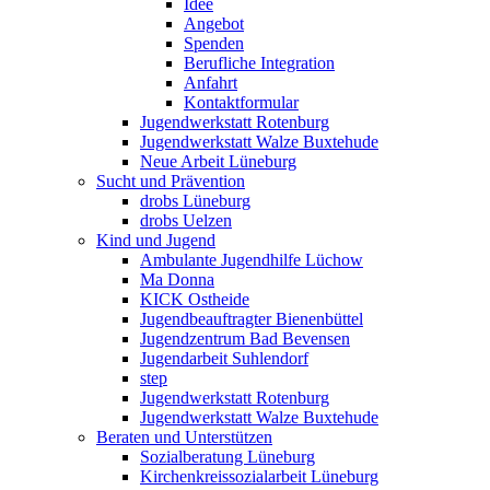
Idee
Angebot
Spenden
Berufliche Integration
Anfahrt
Kontaktformular
Jugendwerkstatt Rotenburg
Jugendwerkstatt Walze Buxtehude
Neue Arbeit Lüneburg
Sucht und Prävention
drobs Lüneburg
drobs Uelzen
Kind und Jugend
Ambulante Jugendhilfe Lüchow
Ma Donna
KICK Ostheide
Jugendbeauftragter Bienenbüttel
Jugendzentrum Bad Bevensen
Jugendarbeit Suhlendorf
step
Jugendwerkstatt Rotenburg
Jugendwerkstatt Walze Buxtehude
Beraten und Unterstützen
Sozialberatung Lüneburg
Kirchenkreissozialarbeit Lüneburg