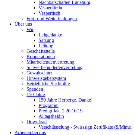
Nachbarschaften Lüneburg
Vesperkirche
Vespertisch
Fort- und Weiterbildungen
Über uns
Wir
Leitgedanke
Satzung
Leitung
Geschäftsstelle
Kooperationen
Mitarbeitendenvertretung
Schwerbehindertenvertretung
Gewaltschutz
Hinweisgebersystem
Betriebliche Suchthilfe
Spenden
150 Jahre
150 Jahre Herberge. Danke!
Programm
Predigt Jak. 2 20.10.19
Alltagsheldin
Download
Verschlüsselung - Swisssign Zertifikate (S/Mime)
Arbeiten bei uns