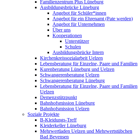
Familienzentrum Plus Lüneburg
Ausbildungsbrücke Lüneburg
Angebot für Schüler*innen
Angebot für ein Ehrenamt (Pate werden)
Angebot für Unternehmen
Über uns
Kooperationen
Unterstützer
Schulen
Ausbildungsbrücke Intern
Kirchenkreissozialarbeit Uelzen
Lebensberatung für Einzelne, Paare und Familien
Kurenberatung Lüneburg und Uelzen
Schwangerenberatung Uelzen
Schwangerenberatung Lüneburg
Lebensberatung für Einzelne, Paare und Familien
Uelzen
Demenzstützpunkt
Bahnhofsmission Lüneburg
Bahnhofsmission Uelzen
Soziale Projekte
B-Kleidungs-Treff
Kleiderkeller Lüneburg
Mehrwertladen Uelzen und Mehrwertstübchen
Bad Bevensen