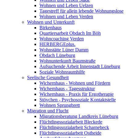
Wohnen und Leben Uelzen
Tagestreff für allein lebende Wohnungslose
Wohnen und Leben Verden
Wohnen und Unterkunft
Birkenhaus
Quartiersarbeit Obdach Im Böh
Wohncoaching Verden
HERBERGEplus.
Wohnstätte Lüner Damm
Obdach Lüneburg
Wohnunterkunft Baumstraße
Aufsuchende Arbeit Innenstadt Lüneburg
Soziale Wohnraumhilfe
Seelische Gesundheit
Wichernhaus - Wohnen und Fördern
Wichernhaus - Tagesstruktur
Wichernhaus - Praxis für Ergotherapie
Stövchen - Psychosoziale Kontaktstelle
Wohnen Sprungbrett
Migration und Flucht
Migrationsberatung Landkreis Lüneburg
Flüchtlingssozialarbeit Bleckede
Flüchtlingssozialarbeit Scharnebeck
Flüchtlingssozialarbeit Ostheide