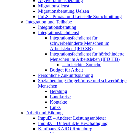
Asylverfahrensberatung
Migrationsdienst
Migrationsberatung Uelzen
PuLS - Praxis- und Leitstelle Sprachmittlung
Integration und Teilhabe
Integrationsberatung
Integrationsfachdienst
Integrationsfachdienst für
schwerbehinderte Menschen im
Arbeitsleben (IFD SB)
Integrationsfachdienst für hörbehinderte
Menschen im Arbeitsleben (IFD HB)
... in leichter Sprache
Budget für Arbeit
Persönliche Zukunftsplanung
Sozialberatung für gehörlose und schwerhörige
Menschen
Beratung
Landkreise
Kontakte
Links
Arbeit und Bildung
ImpulZ – Anderer Leistungsanbieter
ImpulZ – Unterstützte Beschäftigung
Kaufhaus KARO Rotenburg