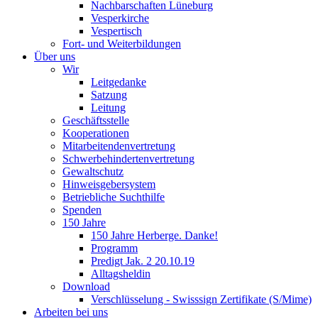
Nachbarschaften Lüneburg
Vesperkirche
Vespertisch
Fort- und Weiterbildungen
Über uns
Wir
Leitgedanke
Satzung
Leitung
Geschäftsstelle
Kooperationen
Mitarbeitendenvertretung
Schwerbehindertenvertretung
Gewaltschutz
Hinweisgebersystem
Betriebliche Suchthilfe
Spenden
150 Jahre
150 Jahre Herberge. Danke!
Programm
Predigt Jak. 2 20.10.19
Alltagsheldin
Download
Verschlüsselung - Swisssign Zertifikate (S/Mime)
Arbeiten bei uns