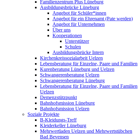
Familienzentrum Plus Lüneburg
Ausbildungsbrücke Lüneburg
Angebot für Schüler*innen
Angebot für ein Ehrenamt (Pate werden)
Angebot für Unternehmen
Über uns
Kooperationen
Unterstützer
Schulen
Ausbildungsbrücke Intern
Kirchenkreissozialarbeit Uelzen
Lebensberatung für Einzelne, Paare und Familien
Kurenberatung Lüneburg und Uelzen
Schwangerenberatung Uelzen
Schwangerenberatung Lüneburg
Lebensberatung für Einzelne, Paare und Familien
Uelzen
Demenzstützpunkt
Bahnhofsmission Lüneburg
Bahnhofsmission Uelzen
Soziale Projekte
B-Kleidungs-Treff
Kleiderkeller Lüneburg
Mehrwertladen Uelzen und Mehrwertstübchen
Bad Bevensen