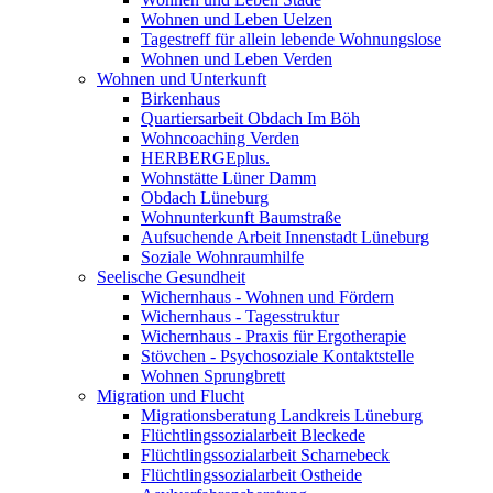
Wohnen und Leben Uelzen
Tagestreff für allein lebende Wohnungslose
Wohnen und Leben Verden
Wohnen und Unterkunft
Birkenhaus
Quartiersarbeit Obdach Im Böh
Wohncoaching Verden
HERBERGEplus.
Wohnstätte Lüner Damm
Obdach Lüneburg
Wohnunterkunft Baumstraße
Aufsuchende Arbeit Innenstadt Lüneburg
Soziale Wohnraumhilfe
Seelische Gesundheit
Wichernhaus - Wohnen und Fördern
Wichernhaus - Tagesstruktur
Wichernhaus - Praxis für Ergotherapie
Stövchen - Psychosoziale Kontaktstelle
Wohnen Sprungbrett
Migration und Flucht
Migrationsberatung Landkreis Lüneburg
Flüchtlingssozialarbeit Bleckede
Flüchtlingssozialarbeit Scharnebeck
Flüchtlingssozialarbeit Ostheide