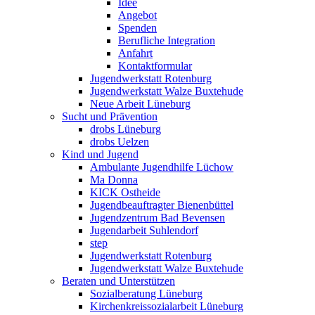
Idee
Angebot
Spenden
Berufliche Integration
Anfahrt
Kontaktformular
Jugendwerkstatt Rotenburg
Jugendwerkstatt Walze Buxtehude
Neue Arbeit Lüneburg
Sucht und Prävention
drobs Lüneburg
drobs Uelzen
Kind und Jugend
Ambulante Jugendhilfe Lüchow
Ma Donna
KICK Ostheide
Jugendbeauftragter Bienenbüttel
Jugendzentrum Bad Bevensen
Jugendarbeit Suhlendorf
step
Jugendwerkstatt Rotenburg
Jugendwerkstatt Walze Buxtehude
Beraten und Unterstützen
Sozialberatung Lüneburg
Kirchenkreissozialarbeit Lüneburg