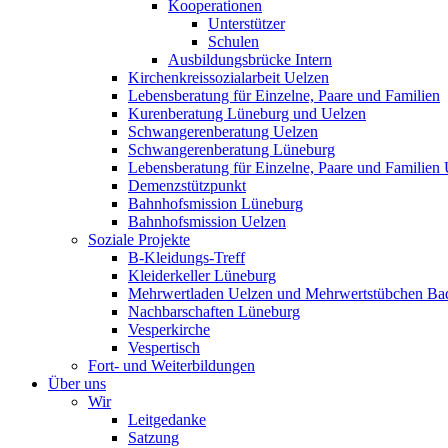
Kooperationen
Unterstützer
Schulen
Ausbildungsbrücke Intern
Kirchenkreissozialarbeit Uelzen
Lebensberatung für Einzelne, Paare und Familien
Kurenberatung Lüneburg und Uelzen
Schwangerenberatung Uelzen
Schwangerenberatung Lüneburg
Lebensberatung für Einzelne, Paare und Familien
Demenzstützpunkt
Bahnhofsmission Lüneburg
Bahnhofsmission Uelzen
Soziale Projekte
B-Kleidungs-Treff
Kleiderkeller Lüneburg
Mehrwertladen Uelzen und Mehrwertstübchen Ba
Nachbarschaften Lüneburg
Vesperkirche
Vespertisch
Fort- und Weiterbildungen
Über uns
Wir
Leitgedanke
Satzung