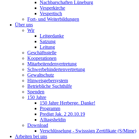
Nachbarschaften Lüneburg
Vesperkirche
Vespertisch
Fort- und Weiterbildungen
Über uns
Wir
Leitgedanke
Satzung
Leitung
Geschäftsstelle
Kooperationen
Mitarbeitendenvertretung
Schwerbehindertenvertretung
Gewaltschutz
Hinweisgebersystem
Betriebliche Suchthilfe
Spenden
150 Jahre
150 Jahre Herberge. Danke!
Programm
Predigt Jak. 2 20.10.19
Alltagsheldin
Download
Verschlüsselung - Swisssign Zertifikate (S/Mime)
Arbeiten bei uns