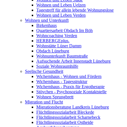
Wohnen und Leben Uelzen
Tagestreff für allein lebende Wohnungslose
Wohnen und Leben Verden
Wohnen und Unterkunft
Birkenhaus
Quartiersarbeit Obdach Im Böh
Wohncoaching Verden
HERBERGEplus.
Wohnstätte Lüner Damm
Obdach Lüneburg
Wohnunterkunft Baumstraße
Aufsuchende Arbeit Innenstadt Lüneburg
Soziale Wohnraumhilfe
Seelische Gesundheit
Wichernhaus - Wohnen und Fördern
Wichernhaus - Tagesstruktur
Wichernhaus - Praxis für Ergotherapie
Stövchen - Psychosoziale Kontaktstelle
Wohnen Sprungbrett
Migration und Flucht
Migrationsberatung Landkreis Lüneburg
Flüchtlingssozialarbeit Bleckede
Flüchtlingssozialarbeit Scharnebeck
Flüchtlingssozialarbeit Ostheide