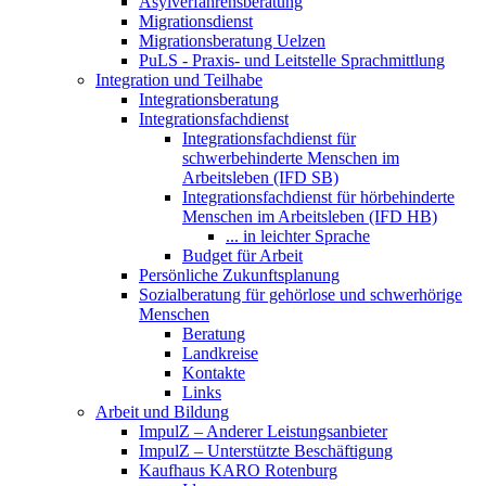
Asylverfahrensberatung
Migrationsdienst
Migrationsberatung Uelzen
PuLS - Praxis- und Leitstelle Sprachmittlung
Integration und Teilhabe
Integrationsberatung
Integrationsfachdienst
Integrationsfachdienst für
schwerbehinderte Menschen im
Arbeitsleben (IFD SB)
Integrationsfachdienst für hörbehinderte
Menschen im Arbeitsleben (IFD HB)
... in leichter Sprache
Budget für Arbeit
Persönliche Zukunftsplanung
Sozialberatung für gehörlose und schwerhörige
Menschen
Beratung
Landkreise
Kontakte
Links
Arbeit und Bildung
ImpulZ – Anderer Leistungsanbieter
ImpulZ – Unterstützte Beschäftigung
Kaufhaus KARO Rotenburg