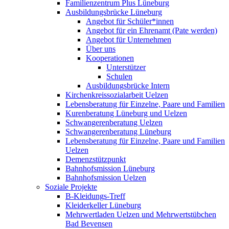
Familienzentrum Plus Lüneburg
Ausbildungsbrücke Lüneburg
Angebot für Schüler*innen
Angebot für ein Ehrenamt (Pate werden)
Angebot für Unternehmen
Über uns
Kooperationen
Unterstützer
Schulen
Ausbildungsbrücke Intern
Kirchenkreissozialarbeit Uelzen
Lebensberatung für Einzelne, Paare und Familien
Kurenberatung Lüneburg und Uelzen
Schwangerenberatung Uelzen
Schwangerenberatung Lüneburg
Lebensberatung für Einzelne, Paare und Familien
Uelzen
Demenzstützpunkt
Bahnhofsmission Lüneburg
Bahnhofsmission Uelzen
Soziale Projekte
B-Kleidungs-Treff
Kleiderkeller Lüneburg
Mehrwertladen Uelzen und Mehrwertstübchen
Bad Bevensen