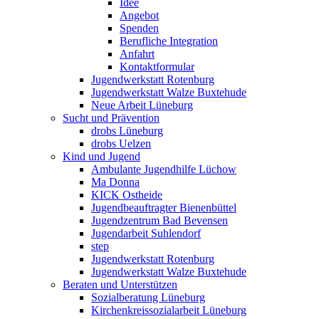
Idee
Angebot
Spenden
Berufliche Integration
Anfahrt
Kontaktformular
Jugendwerkstatt Rotenburg
Jugendwerkstatt Walze Buxtehude
Neue Arbeit Lüneburg
Sucht und Prävention
drobs Lüneburg
drobs Uelzen
Kind und Jugend
Ambulante Jugendhilfe Lüchow
Ma Donna
KICK Ostheide
Jugendbeauftragter Bienenbüttel
Jugendzentrum Bad Bevensen
Jugendarbeit Suhlendorf
step
Jugendwerkstatt Rotenburg
Jugendwerkstatt Walze Buxtehude
Beraten und Unterstützen
Sozialberatung Lüneburg
Kirchenkreissozialarbeit Lüneburg