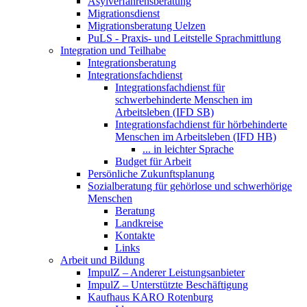
Asylverfahrensberatung
Migrationsdienst
Migrationsberatung Uelzen
PuLS - Praxis- und Leitstelle Sprachmittlung
Integration und Teilhabe
Integrationsberatung
Integrationsfachdienst
Integrationsfachdienst für
schwerbehinderte Menschen im
Arbeitsleben (IFD SB)
Integrationsfachdienst für hörbehinderte
Menschen im Arbeitsleben (IFD HB)
... in leichter Sprache
Budget für Arbeit
Persönliche Zukunftsplanung
Sozialberatung für gehörlose und schwerhörige
Menschen
Beratung
Landkreise
Kontakte
Links
Arbeit und Bildung
ImpulZ – Anderer Leistungsanbieter
ImpulZ – Unterstützte Beschäftigung
Kaufhaus KARO Rotenburg