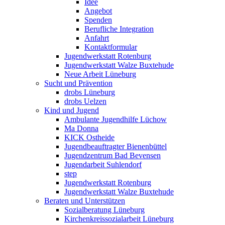
Idee
Angebot
Spenden
Berufliche Integration
Anfahrt
Kontaktformular
Jugendwerkstatt Rotenburg
Jugendwerkstatt Walze Buxtehude
Neue Arbeit Lüneburg
Sucht und Prävention
drobs Lüneburg
drobs Uelzen
Kind und Jugend
Ambulante Jugendhilfe Lüchow
Ma Donna
KICK Ostheide
Jugendbeauftragter Bienenbüttel
Jugendzentrum Bad Bevensen
Jugendarbeit Suhlendorf
step
Jugendwerkstatt Rotenburg
Jugendwerkstatt Walze Buxtehude
Beraten und Unterstützen
Sozialberatung Lüneburg
Kirchenkreissozialarbeit Lüneburg