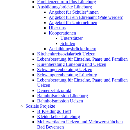
Familienzentrum Plus Lüneburg
Ausbildungsbrücke Lüneburg
Angebot für Schüler*innen
Angebot für ein Ehrenamt (Pate werden)
Angebot für Unternehmen
Über uns
Kooperationen
Unterstützer
Schulen
Ausbildungsbrücke Intern
Kirchenkreissozialarbeit Uelzen
Lebensberatung für Einzelne, Paare und Familien
Kurenberatung Lüneburg und Uelzen
Schwangerenberatung Uelzen
Schwangerenberatung Lüneburg
Lebensberatung für Einzelne, Paare und Familien
Uelzen
Demenzstützpunkt
Bahnhofsmission Lüneburg
Bahnhofsmission Uelzen
Soziale Projekte
B-Kleidungs-Treff
Kleiderkeller Lüneburg
Mehrwertladen Uelzen und Mehrwertstübchen
Bad Bevensen