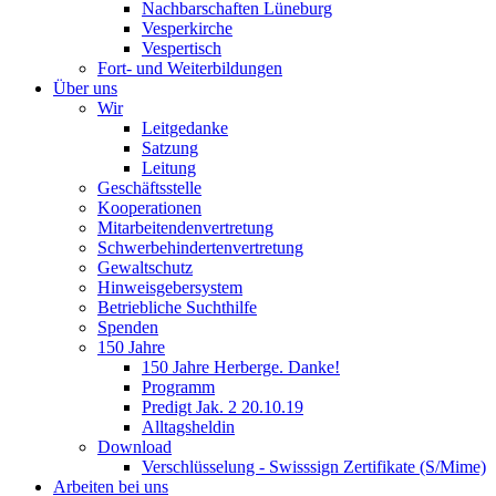
Nachbarschaften Lüneburg
Vesperkirche
Vespertisch
Fort- und Weiterbildungen
Über uns
Wir
Leitgedanke
Satzung
Leitung
Geschäftsstelle
Kooperationen
Mitarbeitendenvertretung
Schwerbehindertenvertretung
Gewaltschutz
Hinweisgebersystem
Betriebliche Suchthilfe
Spenden
150 Jahre
150 Jahre Herberge. Danke!
Programm
Predigt Jak. 2 20.10.19
Alltagsheldin
Download
Verschlüsselung - Swisssign Zertifikate (S/Mime)
Arbeiten bei uns