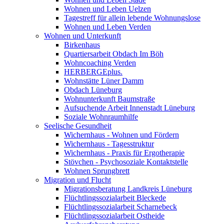
Wohnen und Leben Uelzen
Tagestreff für allein lebende Wohnungslose
Wohnen und Leben Verden
Wohnen und Unterkunft
Birkenhaus
Quartiersarbeit Obdach Im Böh
Wohncoaching Verden
HERBERGEplus.
Wohnstätte Lüner Damm
Obdach Lüneburg
Wohnunterkunft Baumstraße
Aufsuchende Arbeit Innenstadt Lüneburg
Soziale Wohnraumhilfe
Seelische Gesundheit
Wichernhaus - Wohnen und Fördern
Wichernhaus - Tagesstruktur
Wichernhaus - Praxis für Ergotherapie
Stövchen - Psychosoziale Kontaktstelle
Wohnen Sprungbrett
Migration und Flucht
Migrationsberatung Landkreis Lüneburg
Flüchtlingssozialarbeit Bleckede
Flüchtlingssozialarbeit Scharnebeck
Flüchtlingssozialarbeit Ostheide